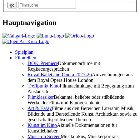
Hauptnavigation
Spielplan
Filmreihen
DOK-Premiere
Dokumentarfilme mit
Regisseurgesprächen
Royal Ballet and Opera 2025-26
Aufzeichnungen aus
dem Royal Opera House London
Treffpunkt Kino
Filmnachmittage mit Begegnung zum
Austausch
Filmklassiker
Bekannte, beliebte oder stilbildende
Werke der Film- und Kinogeschichte
Art & Essay
Filme aus den Bereichen Literatur, Musik,
Bildende und Darstellende Kunst, Architektur, sowie zu
gesellschaftspolitischen Themen
Kunst im Kino
Aktuelle Dokumentationen für
Kunstliebhaber
Music on Screen
Musikdokus, Musikerporträts,