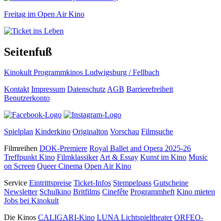
Freitag im Open Air Kino
Seitenfuß
Kinokult Programmkinos Ludwigsburg / Fellbach
Kontakt
Impressum
Datenschutz
AGB
Barrierefreiheit
Benutzerkonto
Spielplan
Kinderkino
Originalton
Vorschau
Filmsuche
Filmreihen
DOK-Premiere
Royal Ballet and Opera 2025-26
Treffpunkt Kino
Filmklassiker
Art & Essay
Kunst im Kino
Music
on Screen
Queer Cinema
Open Air Kino
Service
Eintrittspreise
Ticket-Infos
Stempelpass
Gutscheine
Newsletter
Schulkino
Britfilms
Cinefête
Programmheft
Kino mieten
Jobs bei Kinokult
Die Kinos
CALIGARI-Kino
LUNA Lichtspieltheater
ORFEO-