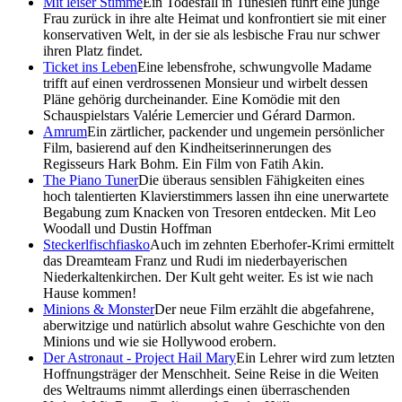
Mit leiser Stimme
Ein Todesfall in Tunesien führt eine junge
Frau zurück in ihre alte Heimat und konfrontiert sie mit einer
konservativen Welt, in der sie als lesbische Frau nur schwer
ihren Platz findet.
Ticket ins Leben
Eine lebensfrohe, schwungvolle Madame
trifft auf einen verdrossenen Monsieur und wirbelt dessen
Pläne gehörig durcheinander. Eine Komödie mit den
Schauspielstars Valérie Lemercier und Gérard Darmon.
Amrum
Ein zärtlicher, packender und ungemein persönlicher
Film, basierend auf den Kindheitserinnerungen des
Regisseurs Hark Bohm. Ein Film von Fatih Akin.
The Piano Tuner
Die überaus sensiblen Fähigkeiten eines
hoch talentierten Klavierstimmers lassen ihn eine unerwartete
Begabung zum Knacken von Tresoren entdecken. Mit Leo
Woodall und Dustin Hoffman
Steckerlfischfiasko
Auch im zehnten Eberhofer-Krimi ermittelt
das Dreamteam Franz und Rudi im niederbayerischen
Niederkaltenkirchen. Der Kult geht weiter. Es ist wie nach
Hause kommen!
Minions & Monster
Der neue Film erzählt die abgefahrene,
aberwitzige und natürlich absolut wahre Geschichte von den
Minions und wie sie Hollywood erobern.
Der Astronaut - Project Hail Mary
Ein Lehrer wird zum letzten
Hoffnungsträger der Menschheit. Seine Reise in die Weiten
des Weltraums nimmt allerdings einen überraschenden