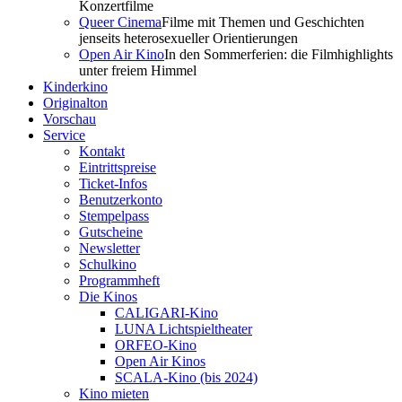
Konzertfilme
Queer Cinema
Filme mit Themen und Geschichten
jenseits heterosexueller Orientierungen
Open Air Kino
In den Sommerferien: die Filmhighlights
unter freiem Himmel
Kinderkino
Originalton
Vorschau
Service
Kontakt
Eintrittspreise
Ticket-Infos
Benutzerkonto
Stempelpass
Gutscheine
Newsletter
Schulkino
Programmheft
Die Kinos
CALIGARI-Kino
LUNA Lichtspieltheater
ORFEO-Kino
Open Air Kinos
SCALA-Kino (bis 2024)
Kino mieten