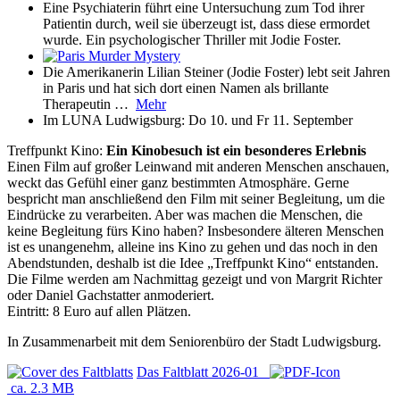
Eine Psychiaterin führt eine Untersuchung zum Tod ihrer
Patientin durch, weil sie überzeugt ist, dass diese ermordet
wurde. Ein psychologischer Thriller mit Jodie Foster.
Die Amerikanerin Lilian Steiner (Jodie Foster) lebt seit Jahren
in Paris und hat sich dort einen Namen als brillante
Therapeutin …
Mehr
Im LUNA Ludwigsburg: Do 10. und Fr 11. September
Treffpunkt Kino:
Ein Kinobesuch ist ein besonderes Erlebnis
Einen Film auf großer Leinwand mit anderen Menschen anschauen,
weckt das Gefühl einer ganz bestimmten Atmosphäre. Gerne
bespricht man anschließend den Film mit seiner Begleitung, um die
Eindrücke zu verarbeiten. Aber was machen die Menschen, die
keine Begleitung fürs Kino haben? Insbesondere älteren Menschen
ist es unangenehm, alleine ins Kino zu gehen und das noch in den
Abendstunden, deshalb ist die Idee „Treffpunkt Kino“ entstanden.
Die Filme werden am Nachmittag gezeigt und von Margrit Richter
oder Daniel Gachstatter anmoderiert.
Eintritt: 8 Euro auf allen Plätzen.
In Zusammenarbeit mit dem Seniorenbüro der Stadt Ludwigsburg.
Das Faltblatt 2026-01
ca. 2.3 MB