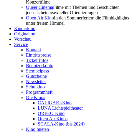
Konzertfilme
Queer Cinema
Filme mit Themen und Geschichten
jenseits heterosexueller Orientierungen
Open Air Kino
In den Sommerferien: die Filmhighlights
unter freiem Himmel
Kinderkino
Originalton
Vorschau
Service
Kontakt
Eintrittspreise
Ticket-Infos
Benutzerkonto
Stempelpass
Gutscheine
Newsletter
Schulkino
Programmheft
Die Kinos
CALIGARI-Kino
LUNA Lichtspieltheater
ORFEO-Kino
Open Air Kinos
SCALA-Kino (bis 2024)
Kino mieten