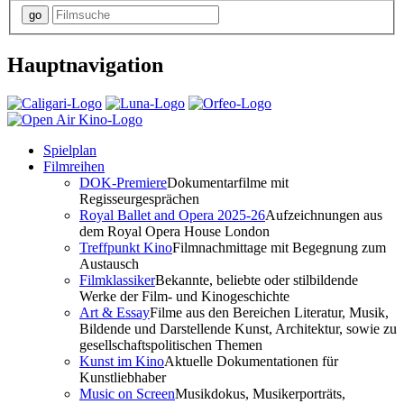
Hauptnavigation
Spielplan
Filmreihen
DOK-Premiere
Dokumentarfilme mit
Regisseurgesprächen
Royal Ballet and Opera 2025-26
Aufzeichnungen aus
dem Royal Opera House London
Treffpunkt Kino
Filmnachmittage mit Begegnung zum
Austausch
Filmklassiker
Bekannte, beliebte oder stilbildende
Werke der Film- und Kinogeschichte
Art & Essay
Filme aus den Bereichen Literatur, Musik,
Bildende und Darstellende Kunst, Architektur, sowie zu
gesellschaftspolitischen Themen
Kunst im Kino
Aktuelle Dokumentationen für
Kunstliebhaber
Music on Screen
Musikdokus, Musikerporträts,