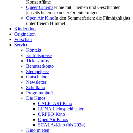
Konzertfilme
Queer Cinema
Filme mit Themen und Geschichten
jenseits heterosexueller Orientierungen
Open Air Kino
In den Sommerferien: die Filmhighlights
unter freiem Himmel
Kinderkino
Originalton
Vorschau
Service
Kontakt
Eintrittspreise
Ticket-Infos
Benutzerkonto
Stempelpass
Gutscheine
Newsletter
Schulkino
Programmheft
Die Kinos
CALIGARI-Kino
LUNA Lichtspieltheater
ORFEO-Kino
Open Air Kinos
SCALA-Kino (bis 2024)
Kino mieten