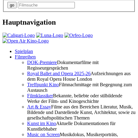
Hauptnavigation
Spielplan
Filmreihen
DOK-Premiere
Dokumentarfilme mit
Regisseurgesprächen
Royal Ballet and Opera 2025-26
Aufzeichnungen aus
dem Royal Opera House London
Treffpunkt Kino
Filmnachmittage mit Begegnung zum
Austausch
Filmklassiker
Bekannte, beliebte oder stilbildende
Werke der Film- und Kinogeschichte
Art & Essay
Filme aus den Bereichen Literatur, Musik,
Bildende und Darstellende Kunst, Architektur, sowie zu
gesellschaftspolitischen Themen
Kunst im Kino
Aktuelle Dokumentationen für
Kunstliebhaber
Music on Screen
Musikdokus, Musikerporträts,