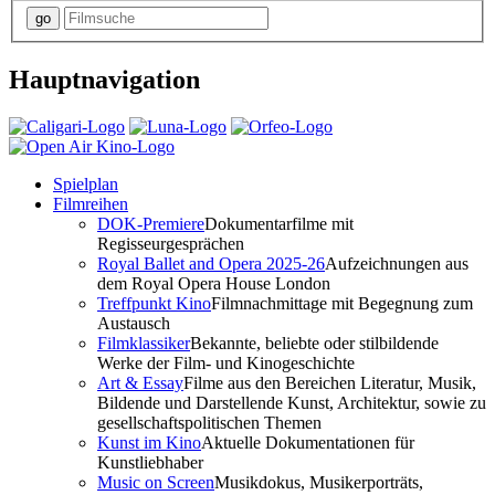
Hauptnavigation
Spielplan
Filmreihen
DOK-Premiere
Dokumentarfilme mit
Regisseurgesprächen
Royal Ballet and Opera 2025-26
Aufzeichnungen aus
dem Royal Opera House London
Treffpunkt Kino
Filmnachmittage mit Begegnung zum
Austausch
Filmklassiker
Bekannte, beliebte oder stilbildende
Werke der Film- und Kinogeschichte
Art & Essay
Filme aus den Bereichen Literatur, Musik,
Bildende und Darstellende Kunst, Architektur, sowie zu
gesellschaftspolitischen Themen
Kunst im Kino
Aktuelle Dokumentationen für
Kunstliebhaber
Music on Screen
Musikdokus, Musikerporträts,