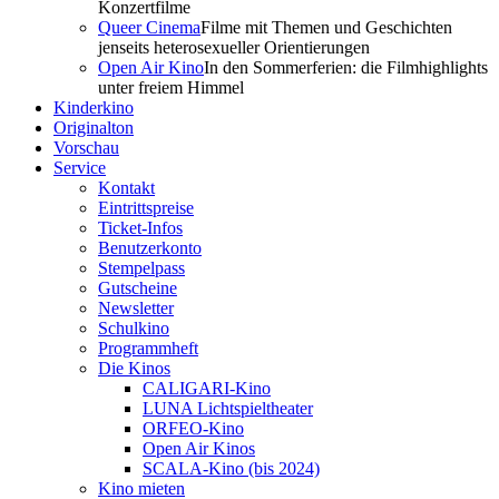
Konzertfilme
Queer Cinema
Filme mit Themen und Geschichten
jenseits heterosexueller Orientierungen
Open Air Kino
In den Sommerferien: die Filmhighlights
unter freiem Himmel
Kinderkino
Originalton
Vorschau
Service
Kontakt
Eintrittspreise
Ticket-Infos
Benutzerkonto
Stempelpass
Gutscheine
Newsletter
Schulkino
Programmheft
Die Kinos
CALIGARI-Kino
LUNA Lichtspieltheater
ORFEO-Kino
Open Air Kinos
SCALA-Kino (bis 2024)
Kino mieten