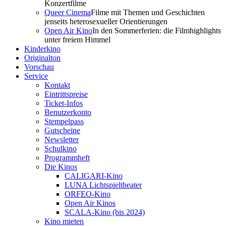
Konzertfilme
Queer Cinema
Filme mit Themen und Geschichten
jenseits heterosexueller Orientierungen
Open Air Kino
In den Sommerferien: die Filmhighlights
unter freiem Himmel
Kinderkino
Originalton
Vorschau
Service
Kontakt
Eintrittspreise
Ticket-Infos
Benutzerkonto
Stempelpass
Gutscheine
Newsletter
Schulkino
Programmheft
Die Kinos
CALIGARI-Kino
LUNA Lichtspieltheater
ORFEO-Kino
Open Air Kinos
SCALA-Kino (bis 2024)
Kino mieten