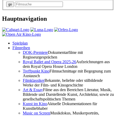
Hauptnavigation
Spielplan
Filmreihen
DOK-Premiere
Dokumentarfilme mit
Regisseurgesprächen
Royal Ballet and Opera 2025-26
Aufzeichnungen aus
dem Royal Opera House London
Treffpunkt Kino
Filmnachmittage mit Begegnung zum
Austausch
Filmklassiker
Bekannte, beliebte oder stilbildende
Werke der Film- und Kinogeschichte
Art & Essay
Filme aus den Bereichen Literatur, Musik,
Bildende und Darstellende Kunst, Architektur, sowie zu
gesellschaftspolitischen Themen
Kunst im Kino
Aktuelle Dokumentationen für
Kunstliebhaber
Music on Screen
Musikdokus, Musikerporträts,