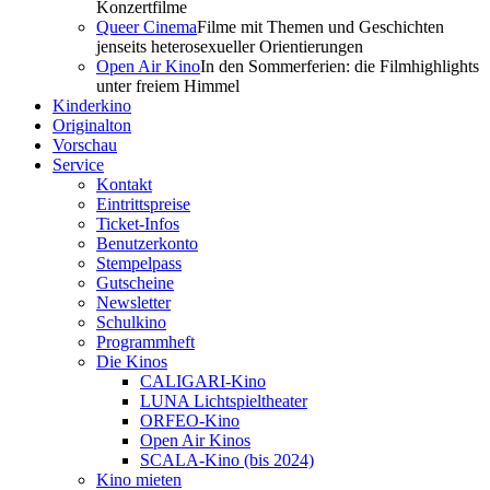
Konzertfilme
Queer Cinema
Filme mit Themen und Geschichten
jenseits heterosexueller Orientierungen
Open Air Kino
In den Sommerferien: die Filmhighlights
unter freiem Himmel
Kinderkino
Originalton
Vorschau
Service
Kontakt
Eintrittspreise
Ticket-Infos
Benutzerkonto
Stempelpass
Gutscheine
Newsletter
Schulkino
Programmheft
Die Kinos
CALIGARI-Kino
LUNA Lichtspieltheater
ORFEO-Kino
Open Air Kinos
SCALA-Kino (bis 2024)
Kino mieten