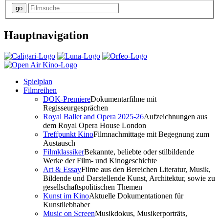
Hauptnavigation
Spielplan
Filmreihen
DOK-Premiere
Dokumentarfilme mit
Regisseurgesprächen
Royal Ballet and Opera 2025-26
Aufzeichnungen aus
dem Royal Opera House London
Treffpunkt Kino
Filmnachmittage mit Begegnung zum
Austausch
Filmklassiker
Bekannte, beliebte oder stilbildende
Werke der Film- und Kinogeschichte
Art & Essay
Filme aus den Bereichen Literatur, Musik,
Bildende und Darstellende Kunst, Architektur, sowie zu
gesellschaftspolitischen Themen
Kunst im Kino
Aktuelle Dokumentationen für
Kunstliebhaber
Music on Screen
Musikdokus, Musikerporträts,