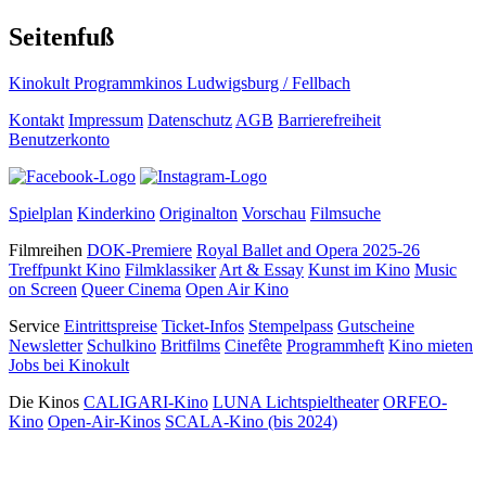
Seitenfuß
Kinokult Programmkinos Ludwigsburg / Fellbach
Kontakt
Impressum
Datenschutz
AGB
Barrierefreiheit
Benutzerkonto
Spielplan
Kinderkino
Originalton
Vorschau
Filmsuche
Filmreihen
DOK-Premiere
Royal Ballet and Opera 2025-26
Treffpunkt Kino
Filmklassiker
Art & Essay
Kunst im Kino
Music
on Screen
Queer Cinema
Open Air Kino
Service
Eintrittspreise
Ticket-Infos
Stempelpass
Gutscheine
Newsletter
Schulkino
Britfilms
Cinefête
Programmheft
Kino mieten
Jobs bei Kinokult
Die Kinos
CALIGARI-Kino
LUNA Lichtspieltheater
ORFEO-
Kino
Open-Air-Kinos
SCALA-Kino (bis 2024)