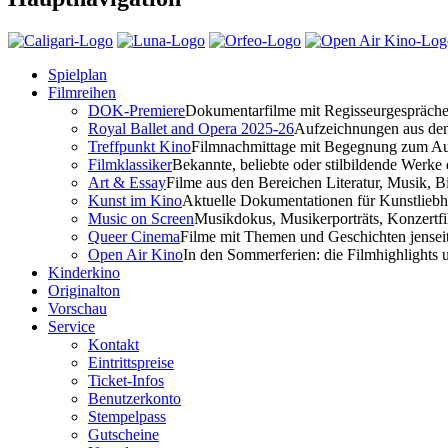
Spielplan
Filmreihen
DOK-Premiere
Dokumentarfilme mit Regisseurgespräch
Royal Ballet and Opera 2025-26
Aufzeichnungen aus d
Treffpunkt Kino
Filmnachmittage mit Begegnung zum Au
Filmklassiker
Bekannte, beliebte oder stilbildende Werke
Art & Essay
Filme aus den Bereichen Literatur, Musik, B
Kunst im Kino
Aktuelle Dokumentationen für Kunstliebh
Music on Screen
Musikdokus, Musikerporträts, Konzertf
Queer Cinema
Filme mit Themen und Geschichten jenseit
Open Air Kino
In den Sommerferien: die Filmhighlights 
Kinderkino
Originalton
Vorschau
Service
Kontakt
Eintrittspreise
Ticket-Infos
Benutzerkonto
Stempelpass
Gutscheine