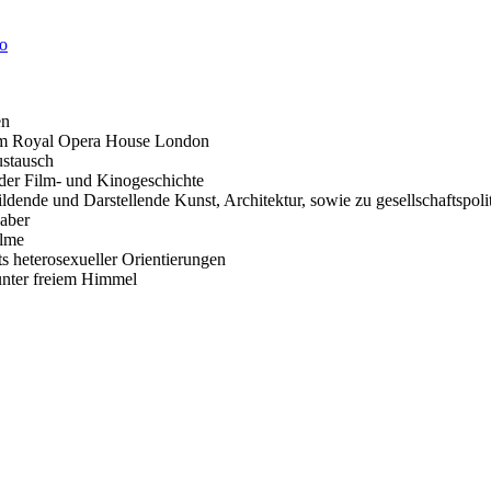
en
em Royal Opera House London
stausch
 der Film- und Kinogeschichte
ildende und Darstellende Kunst, Architektur, sowie zu gesellschaftspo
aber
ilme
s heterosexueller Orientierungen
unter freiem Himmel