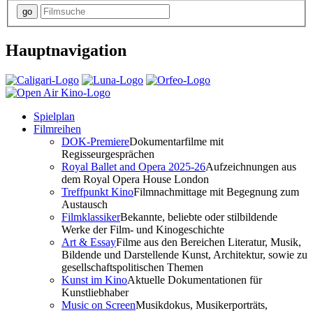
Hauptnavigation
Spielplan
Filmreihen
DOK-Premiere
Dokumentarfilme mit
Regisseurgesprächen
Royal Ballet and Opera 2025-26
Aufzeichnungen aus
dem Royal Opera House London
Treffpunkt Kino
Filmnachmittage mit Begegnung zum
Austausch
Filmklassiker
Bekannte, beliebte oder stilbildende
Werke der Film- und Kinogeschichte
Art & Essay
Filme aus den Bereichen Literatur, Musik,
Bildende und Darstellende Kunst, Architektur, sowie zu
gesellschaftspolitischen Themen
Kunst im Kino
Aktuelle Dokumentationen für
Kunstliebhaber
Music on Screen
Musikdokus, Musikerporträts,