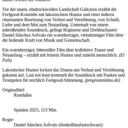
Vor der rauen, eindrucksvollen Landschaft Galiciens erzählt die
Feelgood-Komödie mit lakonischem Humor und einer äußerst
charmanten Besetzung von Verlust und Versöhnung, von Schuld,
Liebe und dem Mut zum Neuanfang. Untermalt von einem
mitreißenden Soundtrack, gelingt Regisseur und Drehbuchautor
Daniel Sánchez Arévalo ein warmherziger, vielstimmiger Film über
die heilende Kraft von Musik und Gemeinschaft.
Ein warmherziger, bittersüßer Film über kollektive Trauer und
Neuanfang – erzählt mit feinem Humor und zutiefst menschlich.
(El
País)
Lakonischer Humor lockert das Drama um Verlust und Versöhnung
gekonnt auf. Last not least trommelt der Soundtrack mit Pauken und
Trompeten für reichlich Feelgood-Stimmung.
(programmkino.de)
Originaltitel:
Rondallas
Spanien 2025, 113 Min.
Regie:
Daniel Sánchez Arévalo (dunkelblaufastschwarz)