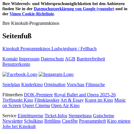
Ihre Widerrufs- und Widerspruchsmöglichkeiten bei den Anbietern
finden Sie in der
Datenschutzerklärung von Google (youtube)
und in
der
Vimeo Cookie-Richtlinie
.
Ihre Kinokult-Programmkinos
Seitenfuß
Kinokult Programmkinos Ludwigsburg / Fellbach
Kontakt
Impressum
Datenschutz
AGB
Barrierefreiheit
Benutzerkonto
Spielplan
Kinderkino
Originalton
Vorschau
Filmsuche
Filmreihen
DOK-Premiere
Royal Ballet and Opera 2025-26
Treffpunkt Kino
Filmklassiker
Art & Essay
Kunst im Kino
Music
on Screen
Queer Cinema
Open Air Kino
Service
Eintrittspreise
Ticket-Infos
Stempelpass
Gutscheine
Newsletter
Schulkino
Britfilms
Cinefête
Programmheft
Kino mieten
Jobs bei Kinokult