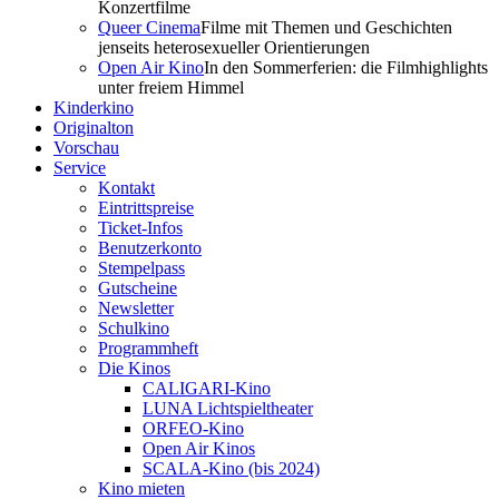
Konzertfilme
Queer Cinema
Filme mit Themen und Geschichten
jenseits heterosexueller Orientierungen
Open Air Kino
In den Sommerferien: die Filmhighlights
unter freiem Himmel
Kinderkino
Originalton
Vorschau
Service
Kontakt
Eintrittspreise
Ticket-Infos
Benutzerkonto
Stempelpass
Gutscheine
Newsletter
Schulkino
Programmheft
Die Kinos
CALIGARI-Kino
LUNA Lichtspieltheater
ORFEO-Kino
Open Air Kinos
SCALA-Kino (bis 2024)
Kino mieten