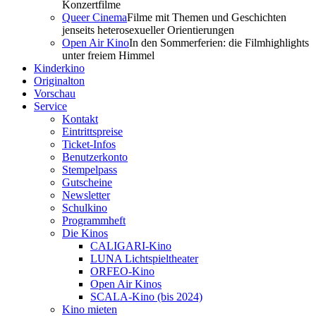
Konzertfilme
Queer Cinema
Filme mit Themen und Geschichten
jenseits heterosexueller Orientierungen
Open Air Kino
In den Sommerferien: die Filmhighlights
unter freiem Himmel
Kinderkino
Originalton
Vorschau
Service
Kontakt
Eintrittspreise
Ticket-Infos
Benutzerkonto
Stempelpass
Gutscheine
Newsletter
Schulkino
Programmheft
Die Kinos
CALIGARI-Kino
LUNA Lichtspieltheater
ORFEO-Kino
Open Air Kinos
SCALA-Kino (bis 2024)
Kino mieten