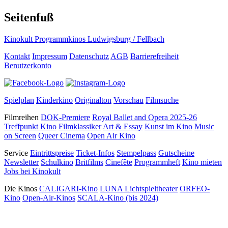
Seitenfuß
Kinokult Programmkinos Ludwigsburg / Fellbach
Kontakt
Impressum
Datenschutz
AGB
Barrierefreiheit
Benutzerkonto
Spielplan
Kinderkino
Originalton
Vorschau
Filmsuche
Filmreihen
DOK-Premiere
Royal Ballet and Opera 2025-26
Treffpunkt Kino
Filmklassiker
Art & Essay
Kunst im Kino
Music
on Screen
Queer Cinema
Open Air Kino
Service
Eintrittspreise
Ticket-Infos
Stempelpass
Gutscheine
Newsletter
Schulkino
Britfilms
Cinefête
Programmheft
Kino mieten
Jobs bei Kinokult
Die Kinos
CALIGARI-Kino
LUNA Lichtspieltheater
ORFEO-
Kino
Open-Air-Kinos
SCALA-Kino (bis 2024)