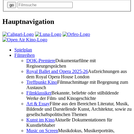
Hauptnavigation
Spielplan
Filmreihen
DOK-Premiere
Dokumentarfilme mit
Regisseurgesprächen
Royal Ballet and Opera 2025-26
Aufzeichnungen aus
dem Royal Opera House London
Treffpunkt Kino
Filmnachmittage mit Begegnung zum
Austausch
Filmklassiker
Bekannte, beliebte oder stilbildende
Werke der Film- und Kinogeschichte
Art & Essay
Filme aus den Bereichen Literatur, Musik,
Bildende und Darstellende Kunst, Architektur, sowie zu
gesellschaftspolitischen Themen
Kunst im Kino
Aktuelle Dokumentationen für
Kunstliebhaber
Music on Screen
Musikdokus, Musikerporträts,