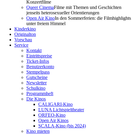
Konzertfilme
Queer Cinema
Filme mit Themen und Geschichten
jenseits heterosexueller Orientierungen
Open Air Kino
In den Sommerferien: die Filmhighlights
unter freiem Himmel
Kinderkino
Originalton
Vorschau
Service
Kontakt
Eintrittspreise
Ticket-Infos
Benutzerkonto
Stempelpass
Gutscheine
Newsletter
Schulkino
Programmheft
Die Kinos
CALIGARI-Kino
LUNA Lichtspieltheater
ORFEO-Kino
Open Air Kinos
SCALA-Kino (bis 2024)
Kino mieten