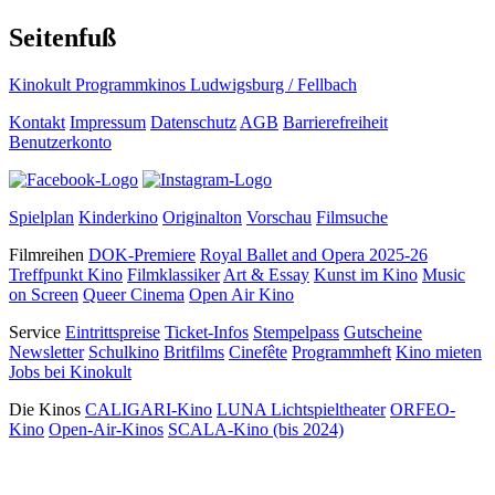
Seitenfuß
Kinokult Programmkinos Ludwigsburg / Fellbach
Kontakt
Impressum
Datenschutz
AGB
Barrierefreiheit
Benutzerkonto
Spielplan
Kinderkino
Originalton
Vorschau
Filmsuche
Filmreihen
DOK-Premiere
Royal Ballet and Opera 2025-26
Treffpunkt Kino
Filmklassiker
Art & Essay
Kunst im Kino
Music
on Screen
Queer Cinema
Open Air Kino
Service
Eintrittspreise
Ticket-Infos
Stempelpass
Gutscheine
Newsletter
Schulkino
Britfilms
Cinefête
Programmheft
Kino mieten
Jobs bei Kinokult
Die Kinos
CALIGARI-Kino
LUNA Lichtspieltheater
ORFEO-
Kino
Open-Air-Kinos
SCALA-Kino (bis 2024)