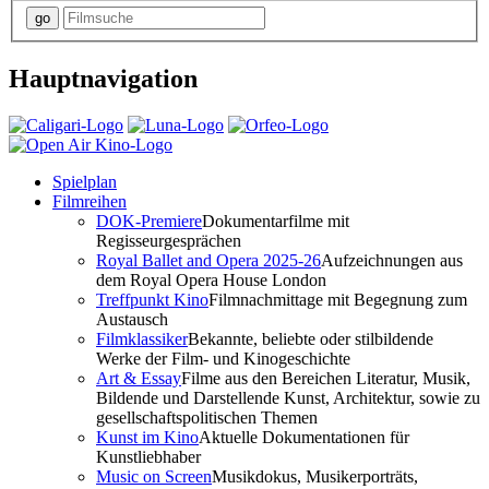
Hauptnavigation
Spielplan
Filmreihen
DOK-Premiere
Dokumentarfilme mit
Regisseurgesprächen
Royal Ballet and Opera 2025-26
Aufzeichnungen aus
dem Royal Opera House London
Treffpunkt Kino
Filmnachmittage mit Begegnung zum
Austausch
Filmklassiker
Bekannte, beliebte oder stilbildende
Werke der Film- und Kinogeschichte
Art & Essay
Filme aus den Bereichen Literatur, Musik,
Bildende und Darstellende Kunst, Architektur, sowie zu
gesellschaftspolitischen Themen
Kunst im Kino
Aktuelle Dokumentationen für
Kunstliebhaber
Music on Screen
Musikdokus, Musikerporträts,